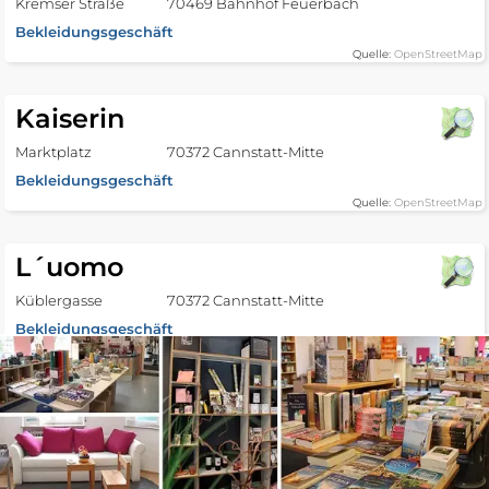
Kremser Straße
70469 Bahnhof Feuerbach
Bekleidungsgeschäft
Quelle:
OpenStreetMap
Kaiserin
Marktplatz
70372 Cannstatt-Mitte
Bekleidungsgeschäft
Quelle:
OpenStreetMap
L´uomo
Küblergasse
70372 Cannstatt-Mitte
Bekleidungsgeschäft
https://luomofashion.de/
Quelle:
OpenStreetMap
Second Hand Boutique
Marktstraße
70372 Cannstatt-Mitte